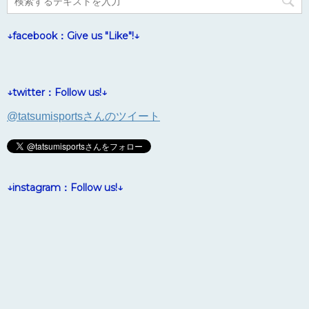
↓facebook：Give us "Like"!↓
↓twitter：Follow us!↓
@tatsumisportsさんのツイート
↓instagram：Follow us!↓