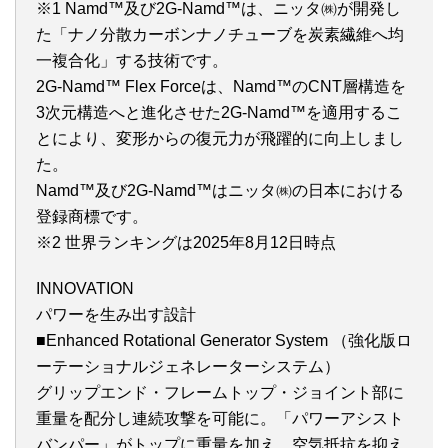
※1 Namd™及び2G-Namd™は、ニッタ㈱が開発し
た「ナノ分散カーボンナノチューブを炭素繊維へ均
一複合化」する技術です。
2G-Namd™ Flex Forceは、Namd™のCNT層構造を
3次元構造へと進化させた2G-Namd™を適用するこ
とにより、変形からの復元力が飛躍的に向上しまし
た。
Namd™及び2G-Namd™はニッタ㈱の日本における
登録商標です。
※2 世界ランキングは2025年8月12日時点
INNOVATION
パワーを生み出す設計
■Enhanced Rotational Generator System （強化版ロ
ーテーショナルジェネレーターシステム）
グリップエンド・フレームトップ・ジョイント部に
重量を配分し連続攻撃を可能に。「パワーアシスト
バンパー」がトップに重量を加え、空気抵抗を抑え