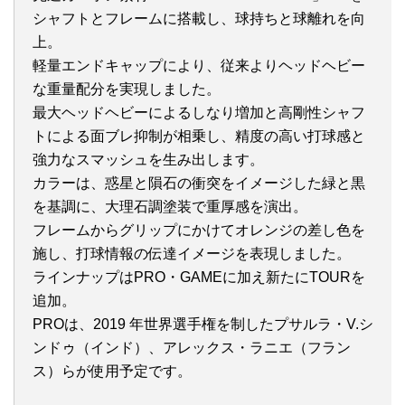
シャフトとフレームに搭載し、球持ちと球離れを向
上。
軽量エンドキャップにより、従来よりヘッドヘビー
な重量配分を実現しました。
最大ヘッドヘビーによるしなり増加と高剛性シャフ
トによる面ブレ抑制が相乗し、精度の高い打球感と
強力なスマッシュを生み出します。
カラーは、惑星と隕石の衝突をイメージした緑と黒
を基調に、大理石調塗装で重厚感を演出。
フレームからグリップにかけてオレンジの差し色を
施し、打球情報の伝達イメージを表現しました。
ラインナップはPRO・GAMEに加え新たにTOURを
追加。
PROは、2019 年世界選手権を制したプサルラ・V.シ
ンドゥ（インド）、アレックス・ラニエ（フラン
ス）らが使用予定です。