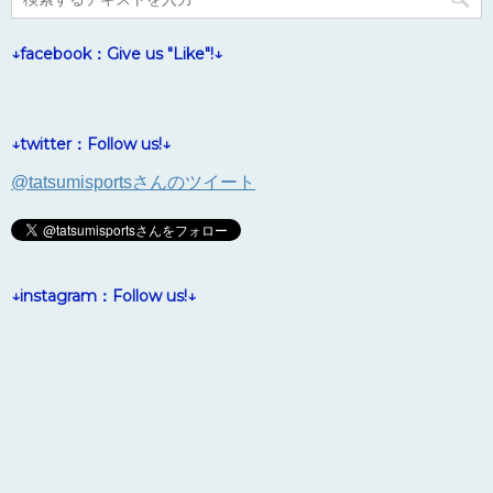
↓facebook：Give us "Like"!↓
↓twitter：Follow us!↓
@tatsumisportsさんのツイート
↓instagram：Follow us!↓