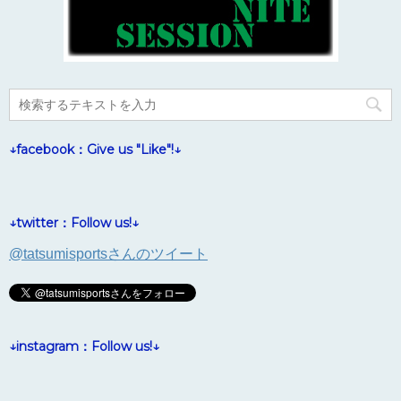
↓facebook：Give us "Like"!↓
↓twitter：Follow us!↓
@tatsumisportsさんのツイート
↓instagram：Follow us!↓