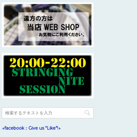
↓facebook：Give us "Like"!↓