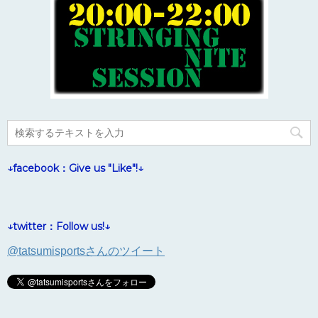
↓facebook：Give us "Like"!↓
↓twitter：Follow us!↓
@tatsumisportsさんのツイート