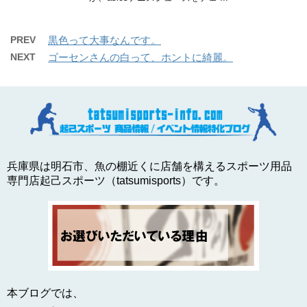
PREV
黒色って大事なんです。
NEXT
ゴーセンさんの白って、ホントに綺麗。
兵庫県は明石市、魚の棚近くに店舗を構えるスポーツ用品
専門店起己スポーツ（tatsumisports）です。
本ブログでは、