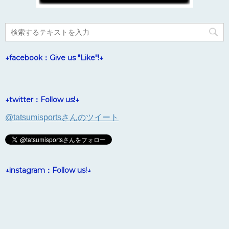
↓facebook：Give us "Like"!↓
↓twitter：Follow us!↓
@tatsumisportsさんのツイート
↓instagram：Follow us!↓