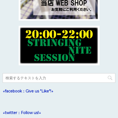
↓facebook：Give us "Like"!↓
↓twitter：Follow us!↓