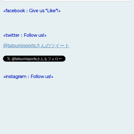
↓facebook：Give us "Like"!↓
↓twitter：Follow us!↓
@tatsumisportsさんのツイート
↓instagram：Follow us!↓