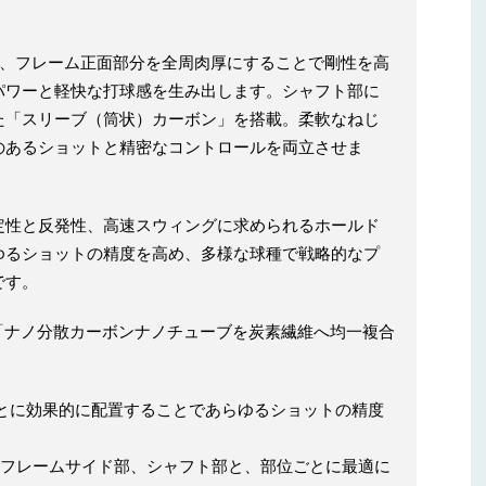
て、フレーム正面部分を全周肉厚にすることで剛性を高
パワーと軽快な打球感を生み出します。シャフト部に
た「スリーブ（筒状）カーボン」を搭載。柔軟なねじ
のあるショットと精密なコントロールを両立させま
定性と反発性、高速スウィングに求められるホールド
ゆるショットの精度を高め、多様な球種で戦略的なプ
です。
た「ナノ分散カーボンナノチューブを炭素繊維へ均一複合
ごとに効果的に配置することであらゆるショットの精度
、フレームサイド部、シャフト部と、部位ごとに最適に