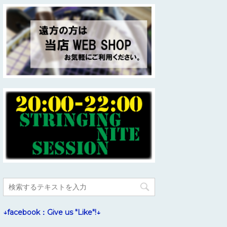
↓facebook：Give us "Like"!↓