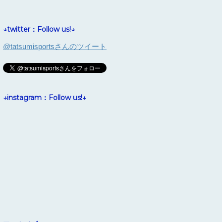
↓twitter：Follow us!↓
@tatsumisportsさんのツイート
↓instagram：Follow us!↓