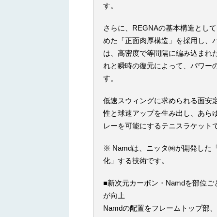
す。
さらに、REGNAの基本構造とし
めた「正面肉厚構造」を採用し、
は、高密度で等間隔に編み込まれ
れと瞬時の復元によって、パワー
す。
低速スウィングに求められる面安
性と球速アップを生み出し、あら
レーを可能にするテニスラケット
※ Namdは、ニッタ㈱が開発し
化」する技術です。
■新次元カーボン・Namdを部位
が向上
Namdの配置をフレームトップ部