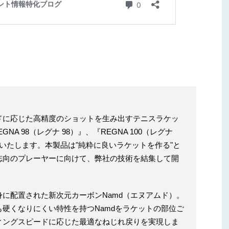
ドに応じた高精度のショットを生み出すテニスラケッ
NA 98（レグナ 98）』、『REGNA 100（レグナ
り発売いたします。本製品は"純粋に良いラケットを作る"と
志向のプレーヤーに向けて、弊社の技術を結集して開
に配置された新次元カーボンNamd（エヌアムド）。
硬くなりにくい特性を持つNamdをラケットの部位ご
ィングスピードに応じた最適なねじれ戻りを実現しま