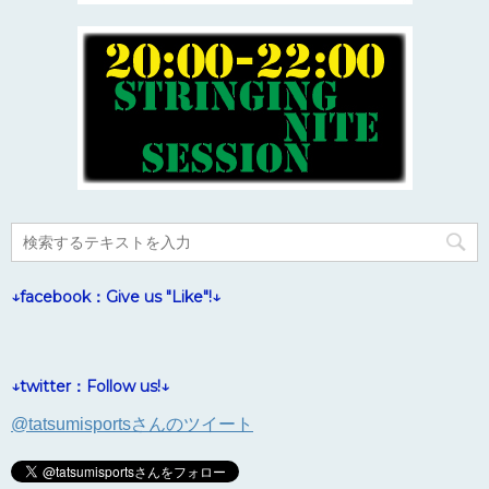
↓facebook：Give us "Like"!↓
↓twitter：Follow us!↓
@tatsumisportsさんのツイート