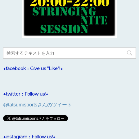
↓facebook：Give us "Like"!↓
↓twitter：Follow us!↓
@tatsumisportsさんのツイート
↓instagram：Follow us!↓