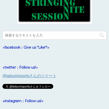
↓facebook：Give us "Like"!↓
↓twitter：Follow us!↓
@tatsumisportsさんのツイート
↓instagram：Follow us!↓