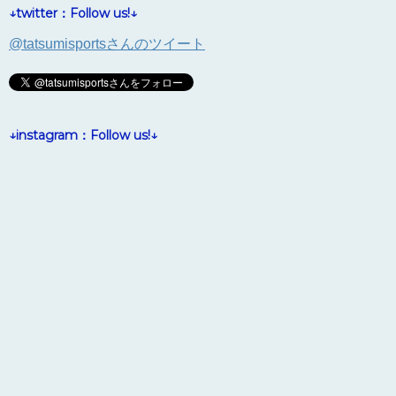
↓twitter：Follow us!↓
@tatsumisportsさんのツイート
↓instagram：Follow us!↓