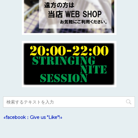
↓facebook：Give us "Like"!↓