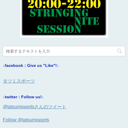
↓facebook：Give us "Like"!↓
タツミスポーツ
↓twitter：Follow us!↓
@tatsumisportsさんのツイート
Follow @tatsumisports