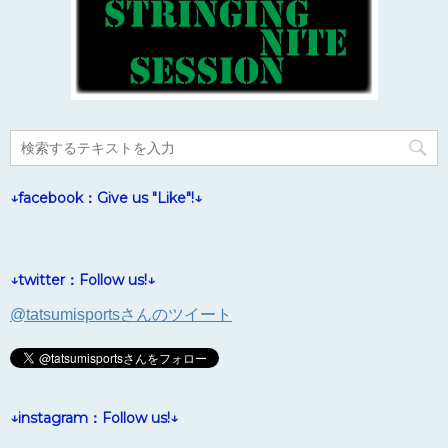
↓facebook：Give us "Like"!↓
↓twitter：Follow us!↓
@tatsumisportsさんのツイート
↓instagram：Follow us!↓