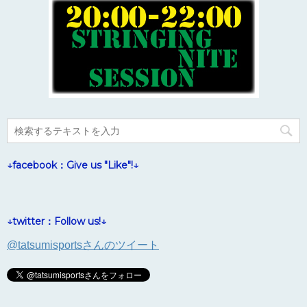
↓facebook：Give us "Like"!↓
↓twitter：Follow us!↓
@tatsumisportsさんのツイート