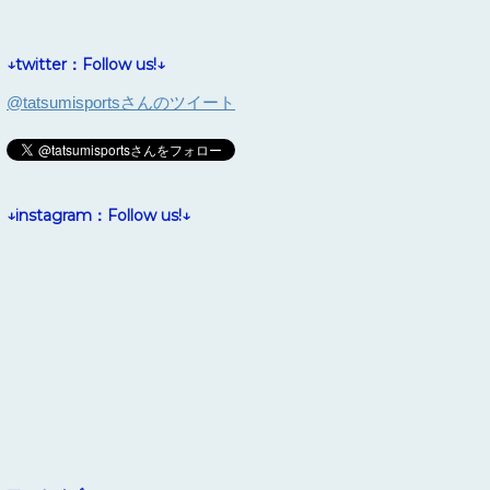
↓twitter：Follow us!↓
@tatsumisportsさんのツイート
↓instagram：Follow us!↓