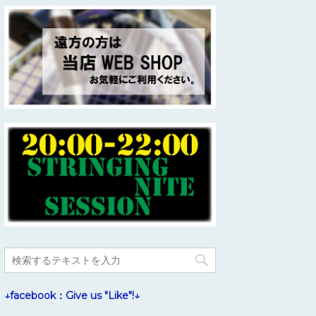
↓facebook：Give us "Like"!↓