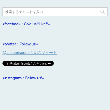
↓facebook：Give us "Like"!↓
↓twitter：Follow us!↓
@tatsumisportsさんのツイート
↓instagram：Follow us!↓