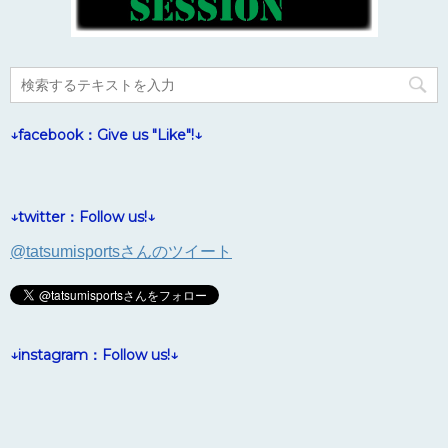
↓facebook：Give us "Like"!↓
↓twitter：Follow us!↓
@tatsumisportsさんのツイート
↓instagram：Follow us!↓