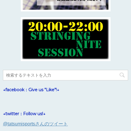
↓facebook：Give us "Like"!↓
↓twitter：Follow us!↓
@tatsumisportsさんのツイート