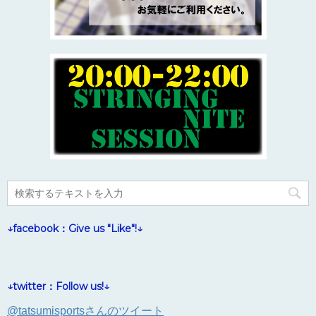
↓facebook：Give us "Like"!↓
↓twitter：Follow us!↓
@tatsumisportsさんのツイート