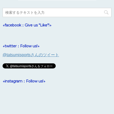
↓facebook：Give us "Like"!↓
↓twitter：Follow us!↓
@tatsumisportsさんのツイート
↓instagram：Follow us!↓