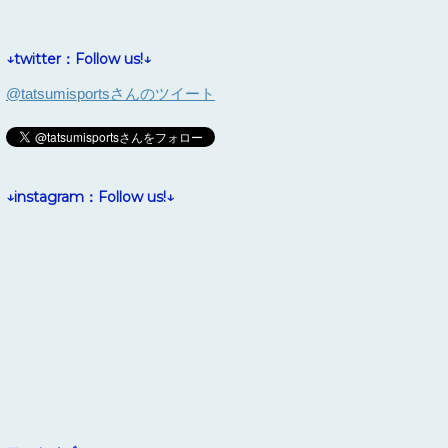
↓twitter：Follow us!↓
@tatsumisportsさんのツイート
↓instagram：Follow us!↓