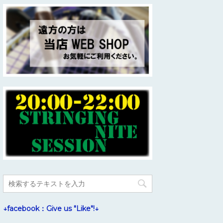
↓facebook：Give us "Like"!↓