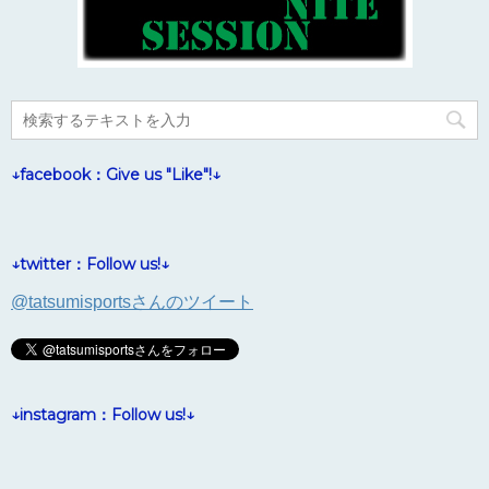
↓facebook：Give us "Like"!↓
↓twitter：Follow us!↓
@tatsumisportsさんのツイート
↓instagram：Follow us!↓