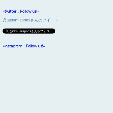
↓twitter：Follow us!↓
@tatsumisportsさんのツイート
↓instagram：Follow us!↓