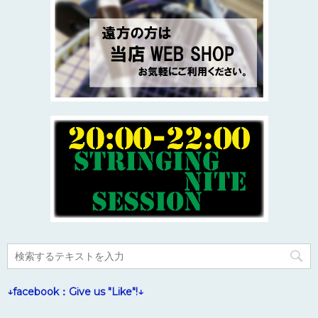
↓facebook：Give us "Like"!↓