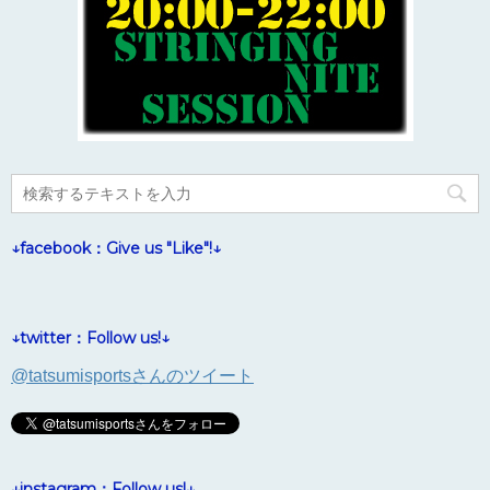
↓facebook：Give us "Like"!↓
↓twitter：Follow us!↓
@tatsumisportsさんのツイート
↓instagram：Follow us!↓