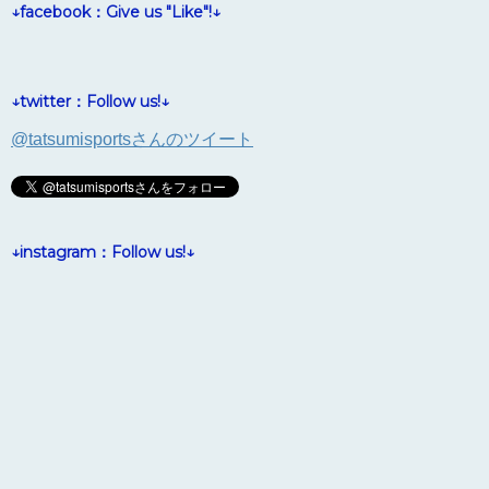
↓facebook：Give us "Like"!↓
↓twitter：Follow us!↓
@tatsumisportsさんのツイート
↓instagram：Follow us!↓