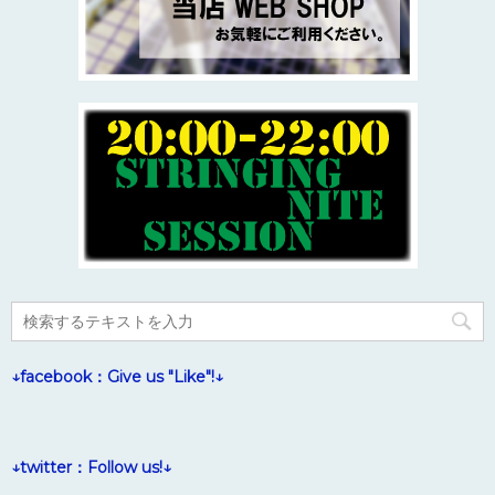
↓facebook：Give us "Like"!↓
↓twitter：Follow us!↓