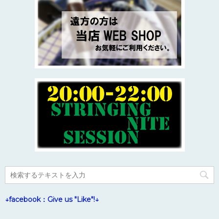
↓facebook：Give us "Like"!↓