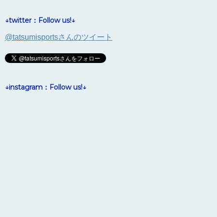
↓twitter：Follow us!↓
@tatsumisportsさんのツイート
↓instagram：Follow us!↓