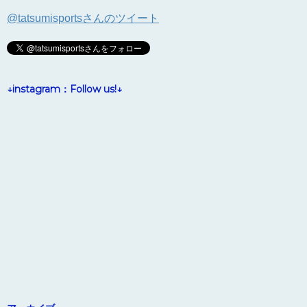
@tatsumisportsさんのツイート
↓instagram：Follow us!↓