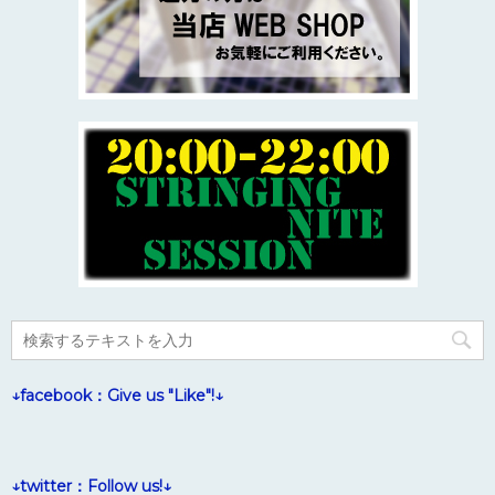
↓facebook：Give us "Like"!↓
↓twitter：Follow us!↓