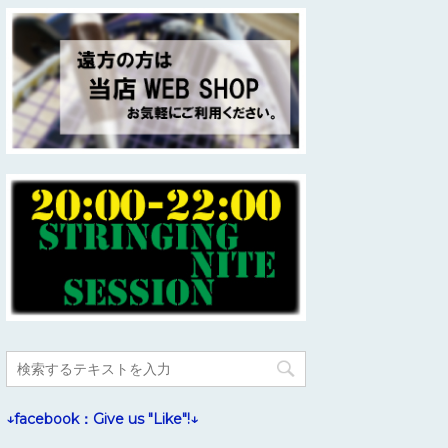
↓facebook：Give us "Like"!↓