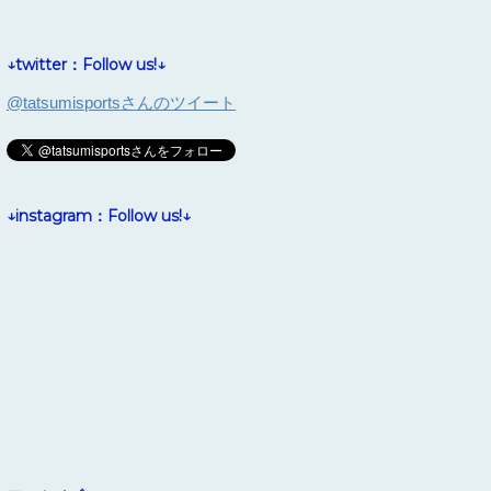
↓twitter：Follow us!↓
@tatsumisportsさんのツイート
↓instagram：Follow us!↓