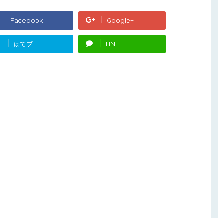
Facebook
Google+
!
はてブ
LINE