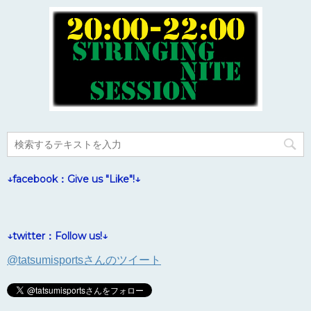
↓facebook：Give us "Like"!↓
↓twitter：Follow us!↓
@tatsumisportsさんのツイート