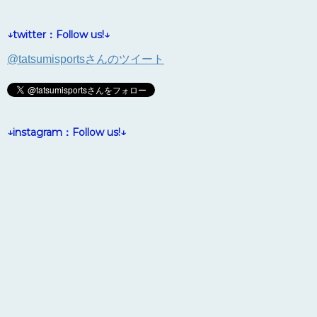
↓twitter：Follow us!↓
@tatsumisportsさんのツイート
↓instagram：Follow us!↓