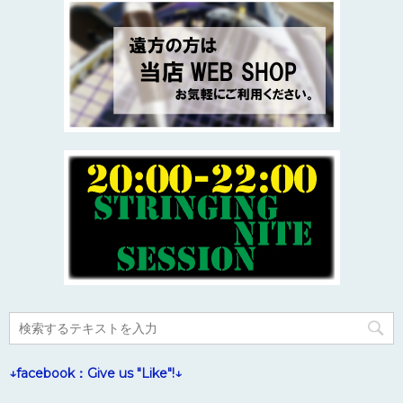
↓facebook：Give us "Like"!↓