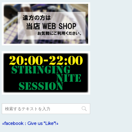
↓facebook：Give us "Like"!↓