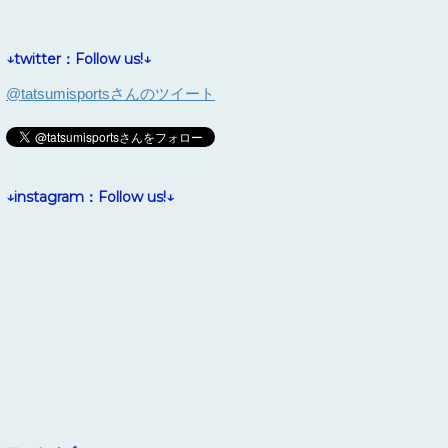
↓twitter：Follow us!↓
@tatsumisportsさんのツイート
↓instagram：Follow us!↓