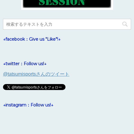
↓facebook：Give us "Like"!↓
↓twitter：Follow us!↓
@tatsumisportsさんのツイート
↓instagram：Follow us!↓