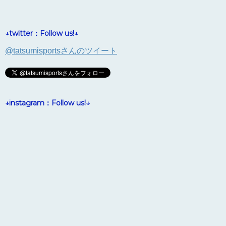
↓twitter：Follow us!↓
@tatsumisportsさんのツイート
↓instagram：Follow us!↓