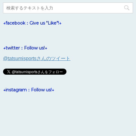
↓facebook：Give us "Like"!↓
↓twitter：Follow us!↓
@tatsumisportsさんのツイート
↓instagram：Follow us!↓